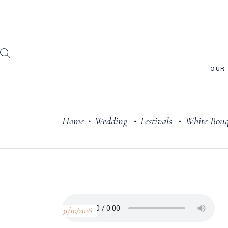
OUR
Home
Wedding
Festivals
White Bou
•
•
•
31/10/2018