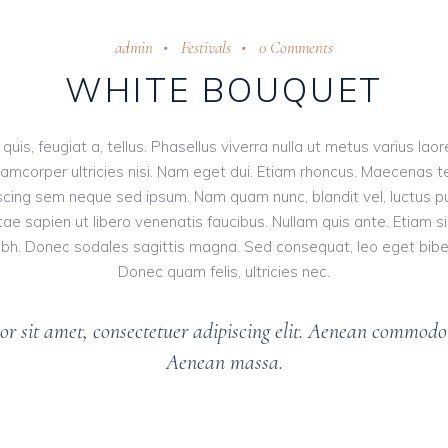
admin
Festivals
0 Comments
WHITE BOUQUET
 quis, feugiat a, tellus. Phasellus viverra nulla ut metus varius la
 ullamcorper ultricies nisi. Nam eget dui. Etiam rhoncus. Maecena
cing sem neque sed ipsum. Nam quam nunc, blandit vel, luctus pul
ae sapien ut libero venenatis faucibus. Nullam quis ante. Etiam si
t nibh. Donec sodales sagittis magna. Sed consequat, leo eget bib
Donec quam felis, ultricies nec.
r sit amet, consectetuer adipiscing elit. Aenean commodo l
Aenean massa.