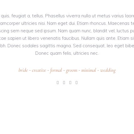
 quis, feugiat a, tellus. Phasellus viverra nulla ut metus varius la
 ullamcorper ultricies nisi. Nam eget dui. Etiam rhoncus. Maecena
cing sem neque sed ipsum. Nam quam nunc, blandit vel, luctus pul
ae sapien ut libero venenatis faucibus. Nullam quis ante. Etiam si
t nibh. Donec sodales sagittis magna. Sed consequat, leo eget bib
Donec quam felis, ultricies nec.
bride
creative
formal
groom
minimal
wedding
-
-
-
-
-