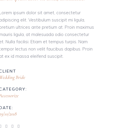
Lorem ipsum dolor sit amet, consectetur
adipiscing elit. Vestibulum suscipit mi ligula,
pretium ultrices ante pretium at. Proin maximus
mauris ligula, at malesuada odio consectetur
et. Nulla facilisi. Etiam et tempus turpis. Nam
tempor lectus non velit faucibus dapibus. Proin
at ex id massa eleifend suscipit.
CLIENT
Wedding Bride
CATEGORY:
Accessorize
DATE:
29/10/2018