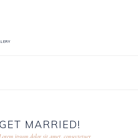
LLERY
GET
MARRIED!
Lorem ipsum dolor sit amet, consectetuer